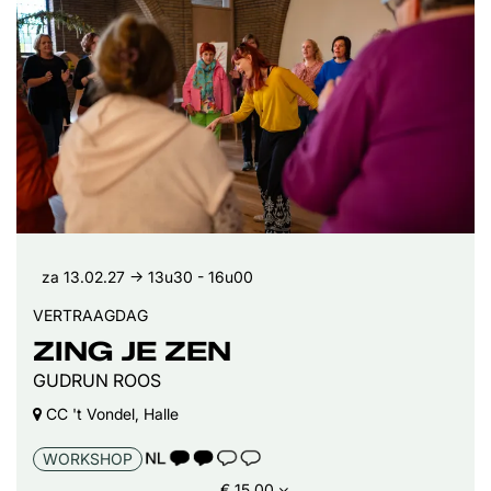
za 13.02.27
→ 13u30 - 16u00
VERTRAAGDAG
ZING JE ZEN
GUDRUN ROOS
CC 't Vondel, Halle
TAALICOON 2
WORKSHOP
€ 15,00