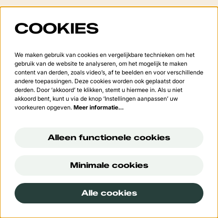
Gesloten op zon- en feestdagen.
COOKIES
In
juli en augustus
zijn er geen namiddagopeningen.
We maken gebruik van cookies en vergelijkbare technieken om het
Sluitingsperiode:
gebruik van de website te analyseren, om het mogelijk te maken
Van 20 juli tot en met 20 augustus en tijdens de kerstvakantie.
content van derden, zoals video’s, af te beelden en voor verschillende
andere toepassingen. Deze cookies worden ook geplaatst door
derden. Door ‘akkoord’ te klikken, stemt u hiermee in. Als u niet
akkoord bent, kunt u via de knop ‘Instellingen aanpassen’ uw
voorkeuren opgeven.
Meer informatie…
VOLG ONS
Alleen functionele cookies
Meld je aan voor de nieuwsbrief
Minimale cookies
Alle cookies
Aanmelden