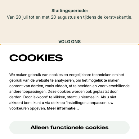
Sluitingsperiode:
Van 20 juli tot en met 20 augustus en tijdens de kerstvakantie.
VOLG ONS
COOKIES
Meld je aan voor de nieuwsbrief
We maken gebruik van cookies en vergelijkbare technieken om het
gebruik van de website te analyseren, om het mogelijk te maken
content van derden, zoals video’s, af te beelden en voor verschillende
andere toepassingen. Deze cookies worden ook geplaatst door
derden. Door ‘akkoord’ te klikken, stemt u hiermee in. Als u niet
Aanmelden
akkoord bent, kunt u via de knop ‘Instellingen aanpassen’ uw
voorkeuren opgeven.
Meer informatie…
Deze site wordt beschermd door reCAPTCHA, dataverwerking gebeurt in overeenstemming met de
Cloud
Data Processing Addendum
van Google.
Alleen functionele cookies