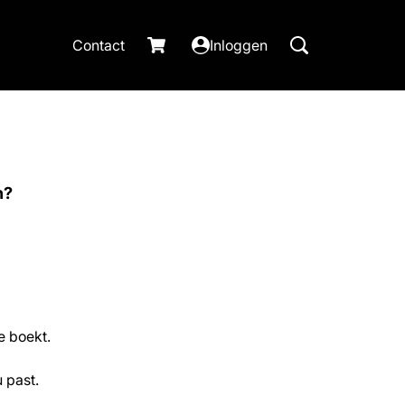
Contact
Inloggen
n?
e boekt.
 past.