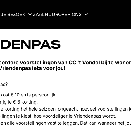
JE BEZOEK
ZAALHUUR
OVER ONS
NDENPAS
eerdere voorstellingen van CC ’t Vondel bij te wone
Vriendenpas iets voor jou!
pas?
ost € 10 en is persoonlijk.
ijg je € 3 korting.
e korting het hele seizoen, ongeacht hoeveel voorstellingen j
lingen je kiest, hoe voordeliger je Vriendenpas wordt.
een alle voorstellingen vast te leggen. Dat kan wanneer het jou