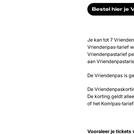
Bestel hier je
Je kan tot 7 Vrienden
Vriendenpas‑tarief wi
Vriendenpastarief per
aan Vriendenpastarief
De Vriendenpas is gel
De Vriendenpaskorting
De korting geldt alle
of het Kom!pas‑tarief
Vooraleer je tickets