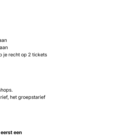
 aan
 aan
 je recht op 2 tickets
shops.
ief, het groepstarief
 eerst een