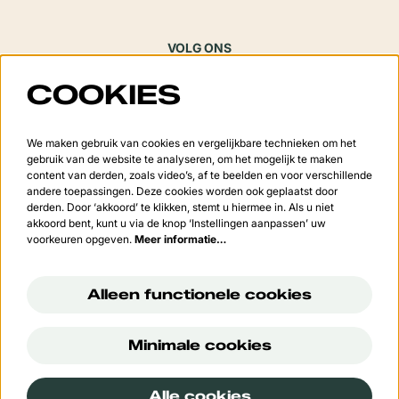
VOLG ONS
COOKIES
Meld je aan voor de nieuwsbrief
We maken gebruik van cookies en vergelijkbare technieken om het
gebruik van de website te analyseren, om het mogelijk te maken
content van derden, zoals video’s, af te beelden en voor verschillende
andere toepassingen. Deze cookies worden ook geplaatst door
derden. Door ‘akkoord’ te klikken, stemt u hiermee in. Als u niet
Aanmelden
akkoord bent, kunt u via de knop ‘Instellingen aanpassen’ uw
voorkeuren opgeven.
Meer informatie…
Deze site wordt beschermd door reCAPTCHA, dataverwerking gebeurt in overeenstemming met de
Cloud
Data Processing Addendum
van Google.
Alleen functionele cookies
Minimale cookies
© Cultuurcentrum 't Vondel
Alle cookies