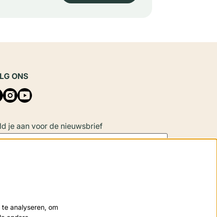
LG ONS
d je aan voor de nieuwsbrief
Aanmelden
 site wordt beschermd door reCAPTCHA, dataverwerking gebeurt in
 te analyseren, om
eenstemming met de
Cloud Data Processing Addendum
van Google.