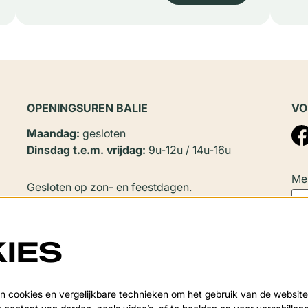
OPENINGSUREN BALIE
VO
Maandag:
gesloten
Dinsdag t.e.m. vrijdag:
9u-12u / 14u-16u
Mel
Gesloten op zon- en feestdagen.
In
juli en augustus
zijn er geen
namiddagopeningen.
IES
Sluitingsperiode:
Deze
Van 20 juli tot en met 20 augustus en tijdens de
 cookies en vergelijkbare technieken om het gebruik van de website
over