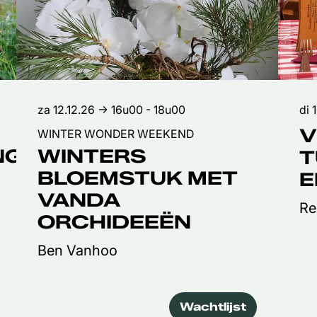
za 12.12.26
→ 16u00 - 18u00
di 
V
WINTER WONDER WEEKEND
NG
WINTERS
T
BLOEMSTUK MET
E
VANDA
Re
ORCHIDEEËN
Ben Vanhoo
Wachtlijst