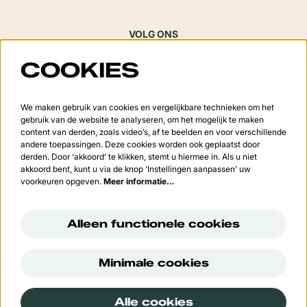
VOLG ONS
COOKIES
Meld je aan voor de nieuwsbrief
We maken gebruik van cookies en vergelijkbare technieken om het
gebruik van de website te analyseren, om het mogelijk te maken
content van derden, zoals video’s, af te beelden en voor verschillende
andere toepassingen. Deze cookies worden ook geplaatst door
derden. Door ‘akkoord’ te klikken, stemt u hiermee in. Als u niet
Aanmelden
akkoord bent, kunt u via de knop ‘Instellingen aanpassen’ uw
voorkeuren opgeven.
Meer informatie…
Deze site wordt beschermd door reCAPTCHA, dataverwerking gebeurt in overeenstemming met de
Cloud
Data Processing Addendum
van Google.
Alleen functionele cookies
Minimale cookies
© Cultuurcentrum 't Vondel
Alle cookies