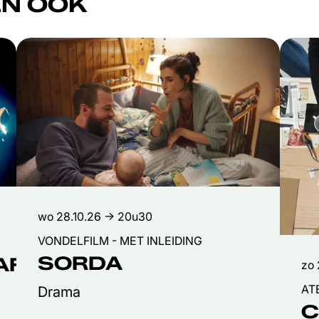
N OOK
wo 28.10.26
→ 20u30
VONDELFILM - MET INLEIDING
SORDA
FIE
zo 
AT
Drama
C