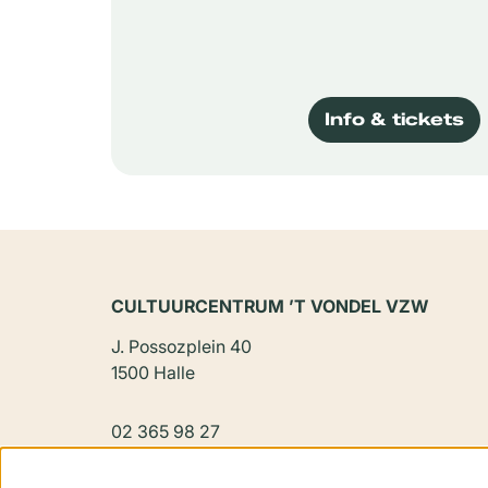
Info & tickets
CULTUURCENTRUM ’T VONDEL VZW
J. Possozplein 40
1500 Halle
02 365 98 27
vondel@halle.be