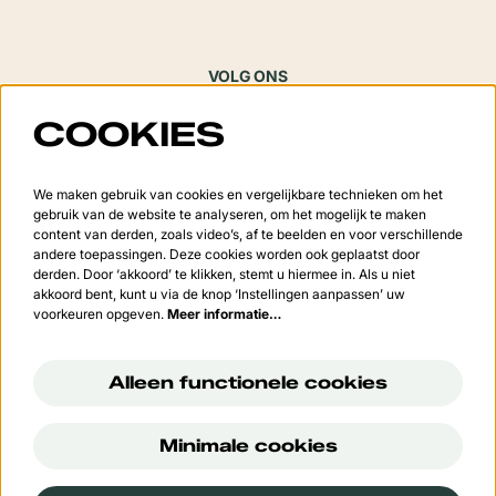
VOLG ONS
COOKIES
Meld je aan voor de nieuwsbrief
We maken gebruik van cookies en vergelijkbare technieken om het
gebruik van de website te analyseren, om het mogelijk te maken
content van derden, zoals video’s, af te beelden en voor verschillende
andere toepassingen. Deze cookies worden ook geplaatst door
derden. Door ‘akkoord’ te klikken, stemt u hiermee in. Als u niet
Aanmelden
akkoord bent, kunt u via de knop ‘Instellingen aanpassen’ uw
voorkeuren opgeven.
Meer informatie…
Deze site wordt beschermd door reCAPTCHA, dataverwerking gebeurt in overeenstemming met de
Cloud
Data Processing Addendum
van Google.
Alleen functionele cookies
Minimale cookies
© Cultuurcentrum 't Vondel