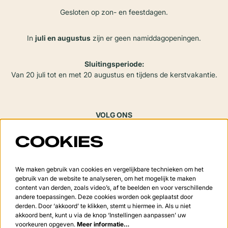
Gesloten op zon- en feestdagen.
In
juli en augustus
zijn er geen namiddagopeningen.
Sluitingsperiode:
Van 20 juli tot en met 20 augustus en tijdens de kerstvakantie.
VOLG ONS
COOKIES
Meld je aan voor de nieuwsbrief
We maken gebruik van cookies en vergelijkbare technieken om het
gebruik van de website te analyseren, om het mogelijk te maken
content van derden, zoals video’s, af te beelden en voor verschillende
andere toepassingen. Deze cookies worden ook geplaatst door
derden. Door ‘akkoord’ te klikken, stemt u hiermee in. Als u niet
Aanmelden
akkoord bent, kunt u via de knop ‘Instellingen aanpassen’ uw
voorkeuren opgeven.
Meer informatie…