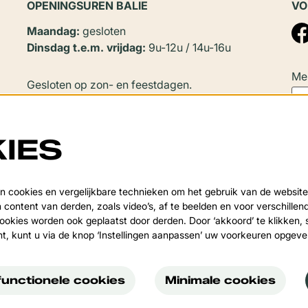
OPENINGSUREN BALIE
VO
Maandag:
gesloten
Dinsdag t.e.m. vrijdag:
9u-12u / 14u-16u
Mel
Gesloten op zon- en feestdagen.
In
juli en augustus
zijn er geen
namiddagopeningen.
IES
Sluitingsperiode:
Deze
Van 20 juli tot en met 20 augustus en tijdens de
 cookies en vergelijkbare technieken om het gebruik van de website
over
 content van derden, zoals video’s, af te beelden en voor verschille
kerstvakantie.
okies worden ook geplaatst door derden. Door ‘akkoord’ te klikken, 
nt, kunt u via de knop ‘Instellingen aanpassen’ uw voorkeuren opgev
functionele cookies
Minimale cookies
Vondel
Po