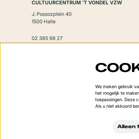
CULTUURCENTRUM ’T VONDEL VZW
J. Possozplein 40
1500 Halle
02 365 98 27
vondel@halle.be
COOK
We maken gebruik van
het mogelijk te maken
toepassingen. Deze co
Als u niet akkoord be
Alleen 
© Cultuurcentrum 't 