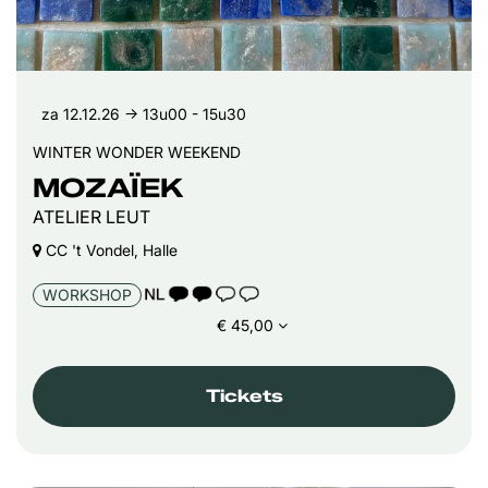
za 12.12.26
→ 13u00 - 15u30
WINTER WONDER WEEKEND
MOZAÏEK
ATELIER LEUT
CC 't Vondel, Halle
TAALICOON 2
WORKSHOP
€ 45,00
Tickets