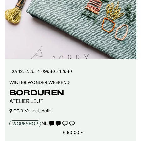
za 12.12.26
→ 09u30 - 12u30
WINTER WONDER WEEKEND
BORDUREN
ATELIER LEUT
CC 't Vondel, Halle
TAALICOON 2
WORKSHOP
€ 60,00