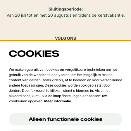
Sluitingsperiode:
Van 20 juli tot en met 20 augustus en tijdens de kerstvakantie.
VOLG ONS
COOKIES
Meld je aan voor de nieuwsbrief
We maken gebruik van cookies en vergelijkbare technieken om het
gebruik van de website te analyseren, om het mogelijk te maken
content van derden, zoals video’s, af te beelden en voor verschillende
andere toepassingen. Deze cookies worden ook geplaatst door
derden. Door ‘akkoord’ te klikken, stemt u hiermee in. Als u niet
Aanmelden
akkoord bent, kunt u via de knop ‘Instellingen aanpassen’ uw
voorkeuren opgeven.
Meer informatie…
Deze site wordt beschermd door reCAPTCHA, dataverwerking gebeurt in overeenstemming met de
Cloud
Data Processing Addendum
van Google.
Alleen functionele cookies