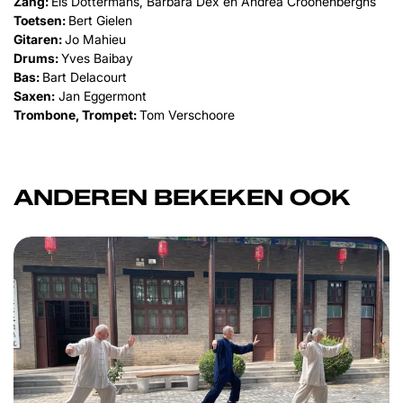
Zang:
Els Dottermans, Barbara Dex en Andrea Croonenberghs
Toetsen:
Bert Gielen
Gitaren:
Jo Mahieu
Drums:
Yves Baibay
Bas:
Bart Delacourt
Saxen:
Jan Eggermont
Trombone, Trompet:
Tom Verschoore
ANDEREN BEKEKEN OOK
Overslaan