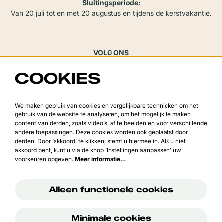
Sluitingsperiode:
Van 20 juli tot en met 20 augustus en tijdens de kerstvakantie.
VOLG ONS
COOKIES
Meld je aan voor de nieuwsbrief
We maken gebruik van cookies en vergelijkbare technieken om het
gebruik van de website te analyseren, om het mogelijk te maken
content van derden, zoals video’s, af te beelden en voor verschillende
andere toepassingen. Deze cookies worden ook geplaatst door
derden. Door ‘akkoord’ te klikken, stemt u hiermee in. Als u niet
Aanmelden
akkoord bent, kunt u via de knop ‘Instellingen aanpassen’ uw
voorkeuren opgeven.
Meer informatie…
Deze site wordt beschermd door reCAPTCHA, dataverwerking gebeurt in overeenstemming met de
Cloud
Data Processing Addendum
van Google.
Alleen functionele cookies
Minimale cookies