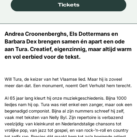
Tickets
Andrea Croonenberghs, Els Dottermans en
Barbara Dex brengen samen én apart een ode
aan Tura. Creatief, eigenzinnig, maar altijd warm
en vol eerbied voor de tekst.
Will Tura, de keizer van het Vlaamse lied. Maar hij is zoveel
meer dan dat. Een monument, noemt Gert Verhulst hem terecht.
Al 65 jaar lang kleurt hij onze muziekgeschiedenis. Bijna 1000
liedjes nam hij op. Tura was niet enkel een zanger, maar ook een
begenadigd componist. Bijna al zijn nummers schreef hij zelf,
vaak met teksten van Nelly Byl. Zijn repertoire is verbazend
veelzijdig: van kleinkunst en Nederlandstalige chansons tot
vrolijke pop, van jazz tot gospel, en van rock-’n-roll en country
tot zelfs rap. Precies dát maakt hem tot zo’n boeiende artiest,