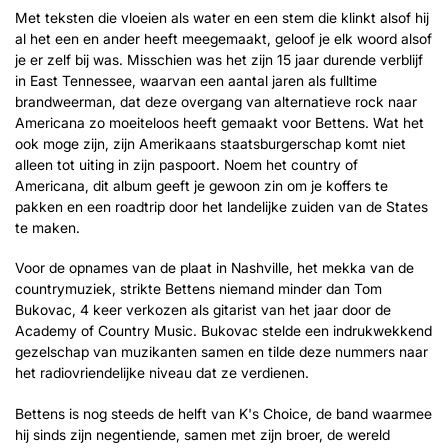
Met teksten die vloeien als water en een stem die klinkt alsof hij
al het een en ander heeft meegemaakt, geloof je elk woord alsof
je er zelf bij was. Misschien was het zijn 15 jaar durende verblijf
in East Tennessee, waarvan een aantal jaren als fulltime
brandweerman, dat deze overgang van alternatieve rock naar
Americana zo moeiteloos heeft gemaakt voor Bettens. Wat het
ook moge zijn, zijn Amerikaans staatsburgerschap komt niet
alleen tot uiting in zijn paspoort. Noem het country of
Americana, dit album geeft je gewoon zin om je koffers te
pakken en een roadtrip door het landelijke zuiden van de States
te maken.
Voor de opnames van de plaat in Nashville, het mekka van de
countrymuziek, strikte Bettens niemand minder dan Tom
Bukovac, 4 keer verkozen als gitarist van het jaar door de
Academy of Country Music. Bukovac stelde een indrukwekkend
gezelschap van muzikanten samen en tilde deze nummers naar
het radiovriendelijke niveau dat ze verdienen.
Bettens is nog steeds de helft van K's Choice, de band waarmee
hij sinds zijn negentiende, samen met zijn broer, de wereld