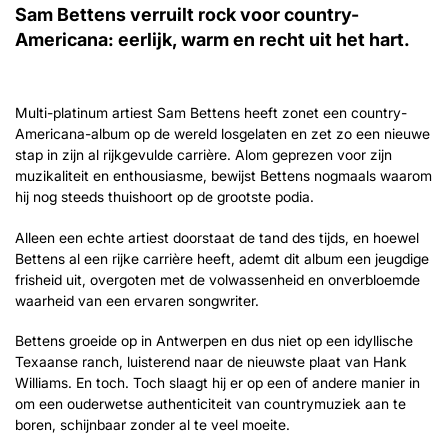
Sam Bettens verruilt rock voor country-
Americana: eerlijk, warm en recht uit het hart.
Multi-platinum artiest Sam Bettens heeft zonet een country-
Americana-album op de wereld losgelaten en zet zo een nieuwe
stap in zijn al rijkgevulde carrière. Alom geprezen voor zijn
muzikaliteit en enthousiasme, bewijst Bettens nogmaals waarom
hij nog steeds thuishoort op de grootste podia.
Alleen een echte artiest doorstaat de tand des tijds, en hoewel
Bettens al een rijke carrière heeft, ademt dit album een jeugdige
frisheid uit, overgoten met de volwassenheid en onverbloemde
waarheid van een ervaren songwriter.
Bettens groeide op in Antwerpen en dus niet op een idyllische
Texaanse ranch, luisterend naar de nieuwste plaat van Hank
Williams. En toch. Toch slaagt hij er op een of andere manier in
om een ouderwetse authenticiteit van countrymuziek aan te
boren, schijnbaar zonder al te veel moeite.