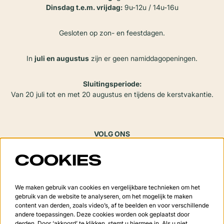
Dinsdag t.e.m. vrijdag:
9u-12u / 14u-16u
Gesloten op zon- en feestdagen.
In
juli en augustus
zijn er geen namiddagopeningen.
Sluitingsperiode:
Van 20 juli tot en met 20 augustus en tijdens de kerstvakantie.
VOLG ONS
COOKIES
Meld je aan voor de nieuwsbrief
We maken gebruik van cookies en vergelijkbare technieken om het
gebruik van de website te analyseren, om het mogelijk te maken
content van derden, zoals video’s, af te beelden en voor verschillende
andere toepassingen. Deze cookies worden ook geplaatst door
derden. Door ‘akkoord’ te klikken, stemt u hiermee in. Als u niet