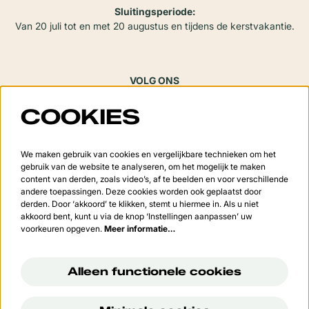
Sluitingsperiode:
Van 20 juli tot en met 20 augustus en tijdens de kerstvakantie.
VOLG ONS
COOKIES
Meld je aan voor de nieuwsbrief
We maken gebruik van cookies en vergelijkbare technieken om het
gebruik van de website te analyseren, om het mogelijk te maken
content van derden, zoals video’s, af te beelden en voor verschillende
andere toepassingen. Deze cookies worden ook geplaatst door
derden. Door ‘akkoord’ te klikken, stemt u hiermee in. Als u niet
Aanmelden
akkoord bent, kunt u via de knop ‘Instellingen aanpassen’ uw
voorkeuren opgeven.
Meer informatie…
Deze site wordt beschermd door reCAPTCHA, dataverwerking gebeurt in overeenstemming met de
Cloud
Data Processing Addendum
van Google.
Alleen functionele cookies