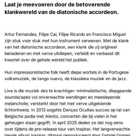
Laat je meevoeren door de betoverende
klankwereld van de diatonische accordeon.
Artur Fernandes, Filipe Cal, Filipe Ricardo en Francisco Miguel
zijn stuk voor stuk met hun instrument verweven. Met de klank
van het diatonische accordeon, een klank die zij origineel
benaderen en met verve uitdiepen, verleidt en verbaast dit
kwartet over de gehele wereld het publiek.
Hun impressionistische folk heeft diepe wortels in de Portugese
volksmuziek, de tango nuevo, de klassieke muziek en de jazz.
Live is die muziek des te krachtiger: minimalistische, diepgaande
soundscapes vol onverwachte wendingen en meeslepende
melancholie, versterkt door het met verve uitgekiende
lichtontwerp. In 2012 oogstte Danças Ocultas succes op tal van
Belgische podia met Alento, concerten die bij velen in het
geheugen staan gegrift. In april 2025 deden ze dat nog eens
over tijdens de pre-release tour van Inspirar. Het langverwachte
tiende album Inspirar, ditmaal geproduceerd door Gabriel Gomes,