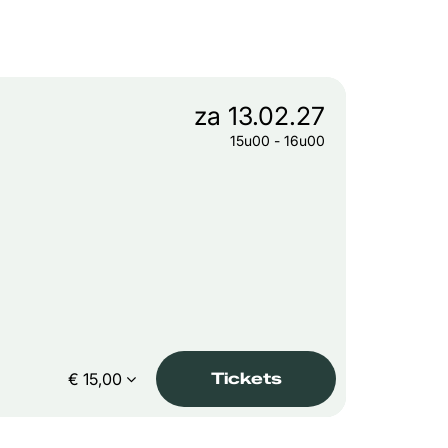
za 13.02.27
15u00
-
16u00
Tickets
€ 15,00