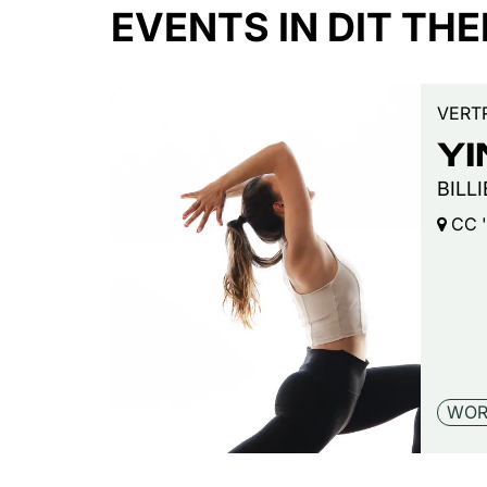
EVENTS IN DIT TH
VERT
YI
BILL
CC '
WOR