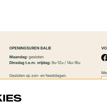
OPENINGSUREN BALIE
VO
Maandag:
gesloten
Dinsdag t.e.m. vrijdag:
9u-12u / 14u-16u
Mel
Gesloten op zon- en feestdagen.
In
juli en augustus
zijn er geen
namiddagopeningen.
IES
Sluitingsperiode: