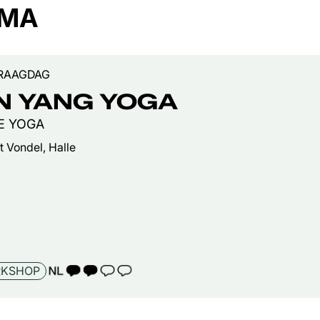
EMA
RAAGDAG
N YANG YOGA
IE YOGA
t Vondel, Halle
TAALICOON 2
KSHOP