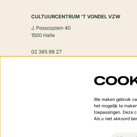
CULTUURCENTRUM ’T VONDEL VZW
J. Possozplein 40
1500 Halle
02 365 98 27
vondel@halle.be
COOK
We maken gebruik van
het mogelijk te maken
toepassingen. Deze co
Als u niet akkoord be