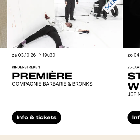
za 03.10.26
→ 19u30
zo 04
KINDERSTREKEN
25 JAA
PREMIÈRE
S
COMPAGNIE BARBARIE & BRONKS
W
JEF 
Info & tickets
In