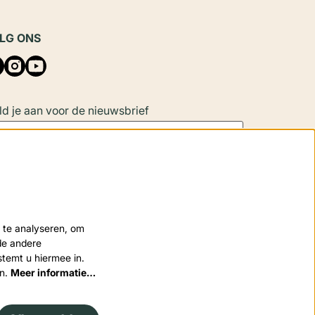
LG ONS
d je aan voor de nieuwsbrief
Aanmelden
 site wordt beschermd door reCAPTCHA, dataverwerking gebeurt in
 te analyseren, om
eenstemming met de
Cloud Data Processing Addendum
van Google.
nde andere
stemt u hiermee in.
en.
Meer informatie…