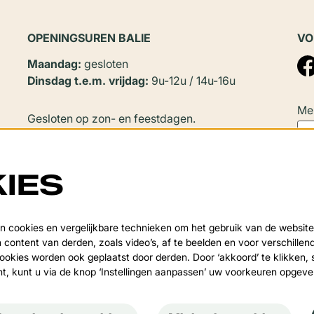
OPENINGSUREN BALIE
VO
Maandag:
gesloten
Dinsdag t.e.m. vrijdag:
9u-12u / 14u-16u
Mel
Gesloten op zon- en feestdagen.
In
juli en augustus
zijn er geen
namiddagopeningen.
IES
Sluitingsperiode:
Deze
Van 20 juli tot en met 20 augustus en tijdens de
 cookies en vergelijkbare technieken om het gebruik van de website
over
 content van derden, zoals video’s, af te beelden en voor verschille
kerstvakantie.
okies worden ook geplaatst door derden. Door ‘akkoord’ te klikken, 
nt, kunt u via de knop ‘Instellingen aanpassen’ uw voorkeuren opgev