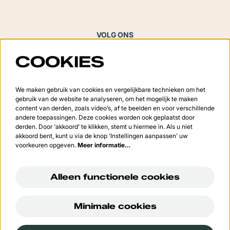
VOLG ONS
COOKIES
Meld je aan voor de nieuwsbrief
We maken gebruik van cookies en vergelijkbare technieken om het
gebruik van de website te analyseren, om het mogelijk te maken
content van derden, zoals video’s, af te beelden en voor verschillende
andere toepassingen. Deze cookies worden ook geplaatst door
derden. Door ‘akkoord’ te klikken, stemt u hiermee in. Als u niet
Aanmelden
akkoord bent, kunt u via de knop ‘Instellingen aanpassen’ uw
voorkeuren opgeven.
Meer informatie…
Deze site wordt beschermd door reCAPTCHA, dataverwerking gebeurt in overeenstemming met de
Cloud
Data Processing Addendum
van Google.
Alleen functionele cookies
Minimale cookies
© Cultuurcentrum 't Vondel