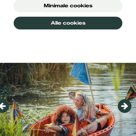
Minimale cookies
Alle cookies
Overslaan