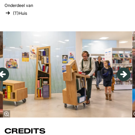
Onderdeel van
(T)Huis
Overslaan
CREDITS