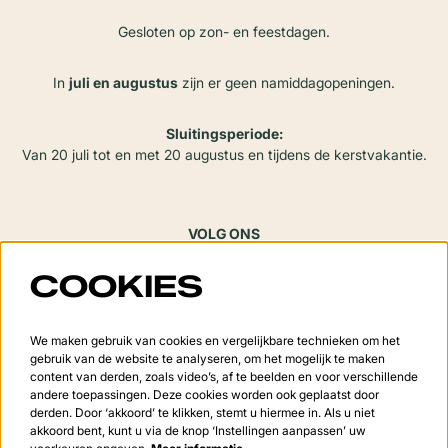
Gesloten op zon- en feestdagen.
In
juli en augustus
zijn er geen namiddagopeningen.
Sluitingsperiode:
Van 20 juli tot en met 20 augustus en tijdens de kerstvakantie.
VOLG ONS
COOKIES
Meld je aan voor de nieuwsbrief
We maken gebruik van cookies en vergelijkbare technieken om het
gebruik van de website te analyseren, om het mogelijk te maken
content van derden, zoals video’s, af te beelden en voor verschillende
andere toepassingen. Deze cookies worden ook geplaatst door
derden. Door ‘akkoord’ te klikken, stemt u hiermee in. Als u niet
Aanmelden
akkoord bent, kunt u via de knop ‘Instellingen aanpassen’ uw