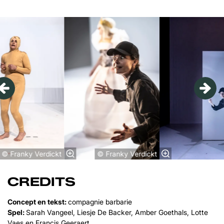
Overslaan
© Franky Verdickt
© Franky Verdickt
CREDITS
Concept en tekst:
compagnie barbarie
Spel:
Sarah Vangeel, Liesje De Backer, Amber Goethals, Lotte
Vaes en Francis Geeraert