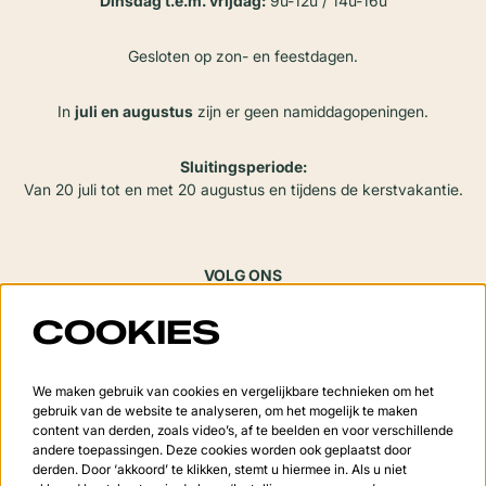
Dinsdag t.e.m. vrijdag:
9u-12u / 14u-16u
Gesloten op zon- en feestdagen.
In
juli en augustus
zijn er geen namiddagopeningen.
Sluitingsperiode:
Van 20 juli tot en met 20 augustus en tijdens de kerstvakantie.
VOLG ONS
COOKIES
Meld je aan voor de nieuwsbrief
We maken gebruik van cookies en vergelijkbare technieken om het
gebruik van de website te analyseren, om het mogelijk te maken
content van derden, zoals video’s, af te beelden en voor verschillende
andere toepassingen. Deze cookies worden ook geplaatst door
derden. Door ‘akkoord’ te klikken, stemt u hiermee in. Als u niet
Aanmelden