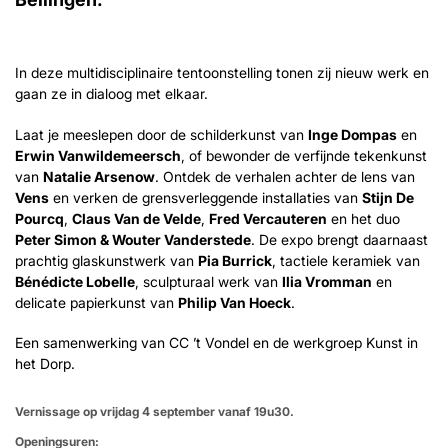
In deze multidisciplinaire tentoonstelling tonen zij nieuw werk en
gaan ze in dialoog met elkaar.
Laat je meeslepen door de schilderkunst van
Inge Dompas
en
Erwin Vanwildemeersch
, of bewonder de verfijnde tekenkunst
van
Natalie Arsenow
. Ontdek de verhalen achter de lens van
Vens
en verken de grensverleggende installaties van
Stijn De
Pourcq
,
Claus Van de Velde
,
Fred Vercauteren
en het duo
Peter Simon & Wouter Vanderstede
. De expo brengt daarnaast
prachtig glaskunstwerk van
Pia Burrick
, tactiele keramiek van
Bénédicte Lobelle
, sculpturaal werk van
Ilia Vromman
en
delicate papierkunst van
Philip Van Hoeck
.
Een samenwerking van CC ’t Vondel en de werkgroep Kunst in
het Dorp.
Vernissage op vrijdag 4 september vanaf 19u30.
Openingsuren: