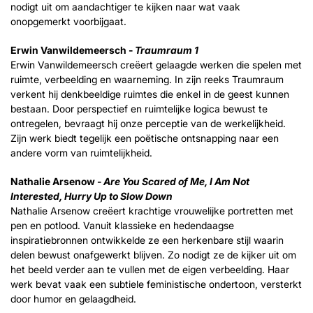
nodigt uit om aandachtiger te kijken naar wat vaak
onopgemerkt voorbijgaat.
Erwin Vanwildemeersch -
Traumraum 1
Erwin Vanwildemeersch creëert gelaagde werken die spelen met
ruimte, verbeelding en waarneming. In zijn reeks Traumraum
verkent hij denkbeeldige ruimtes die enkel in de geest kunnen
bestaan. Door perspectief en ruimtelijke logica bewust te
ontregelen, bevraagt hij onze perceptie van de werkelijkheid.
Zijn werk biedt tegelijk een poëtische ontsnapping naar een
andere vorm van ruimtelijkheid.
Nathalie Arsenow -
Are You Scared of Me, I Am Not
Interested, Hurry Up to Slow Down
Nathalie Arsenow creëert krachtige vrouwelijke portretten met
pen en potlood. Vanuit klassieke en hedendaagse
inspiratiebronnen ontwikkelde ze een herkenbare stijl waarin
delen bewust onafgewerkt blijven. Zo nodigt ze de kijker uit om
het beeld verder aan te vullen met de eigen verbeelding. Haar
werk bevat vaak een subtiele feministische ondertoon, versterkt
door humor en gelaagdheid.