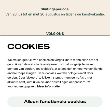
Sluitingsperiode:
Van 20 juli tot en met 20 augustus en tijdens de kerstvakantie.
VOLG ONS
COOKIES
Meld je aan voor de nieuwsbrief
We maken gebruik van cookies en vergelijkbare technieken om het
gebruik van de website te analyseren, om het mogelijk te maken
content van derden, zoals video’s, af te beelden en voor verschillende
andere toepassingen. Deze cookies worden ook geplaatst door
derden. Door ‘akkoord’ te klikken, stemt u hiermee in. Als u niet
Aanmelden
akkoord bent, kunt u via de knop ‘Instellingen aanpassen’ uw
voorkeuren opgeven.
Meer informatie…
Deze site wordt beschermd door reCAPTCHA, dataverwerking gebeurt in overeenstemming met de
Cloud
Data Processing Addendum
van Google.
Alleen functionele cookies