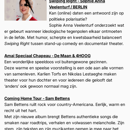
Swiping Right - Sophie Anna
Veelenturf / BERLIN
Kan (online) daten een antwoord zijn op
politieke polarisatie?
Sophie Anna Veelenturf onderzoekt wat
er gebeurt wanneer ideologische tegenpolen elkaar ontmoeten
in de liefde. Met humor, scherpte en kwetsbaarheid balanceert
Swiping Right
tussen stand-up comedy en documentair theater.
Amai Speciaal Chapeau - De Maan & 4HOOG
Een wonderlijke speeldoos vol buitengewone gezinnen.
Deze warme en speelse voorstelling is een ode aan alle vormen
van samenleven. Karlien Torfs en Nikolas Lestaeghe maken
theater voor hun dochter en voor iedereen die gelooft dat
‘anders’ ook gewoon normaal mag zijn.
Coming Home Tour - Sam Bettens
Sam Bettens ruilt rock voor country‑Americana. Eerlijk, warm en
recht uit het hart.
Met zijn nieuwe album brengt Bettens authentieke songs die
smaken naar roadtrips, verhalen en volwassen melancholie. Zijn
stem, zijn teksten en zijn muzikanten nemen je mee naar het