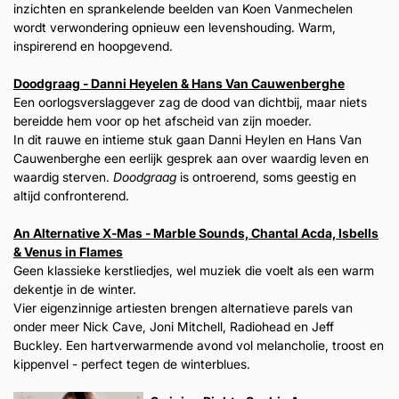
inzichten en sprankelende beelden van Koen Vanmechelen
wordt verwondering opnieuw een levenshouding. Warm,
inspirerend en hoopgevend.
Doodgraag - Danni Heyelen & Hans Van Cauwenberghe
Een oorlogsverslaggever zag de dood van dichtbij, maar niets
bereidde hem voor op het afscheid van zijn moeder.
In dit rauwe en intieme stuk gaan Danni Heylen en Hans Van
Cauwenberghe een eerlijk gesprek aan over waardig leven en
waardig sterven.
Doodgraag
is ontroerend, soms geestig en
altijd confronterend.
An Alternative X‑Mas - Marble Sounds, Chantal Acda, Isbells
& Venus in Flames
Geen klassieke kerstliedjes, wel muziek die voelt als een warm
dekentje in de winter.
Vier eigenzinnige artiesten brengen alternatieve parels van
onder meer Nick Cave, Joni Mitchell, Radiohead en Jeff
Buckley. Een hartverwarmende avond vol melancholie, troost en
kippenvel - perfect tegen de winterblues.