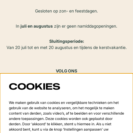
Gesloten op zon- en feestdagen.
In
juli en augustus
zijn er geen namiddagopeningen.
Sluitingsperiode:
Van 20 juli tot en met 20 augustus en tijdens de kerstvakantie.
VOLG ONS
COOKIES
Meld je aan voor de nieuwsbrief
We maken gebruik van cookies en vergelijkbare technieken om het
gebruik van de website te analyseren, om het mogelijk te maken
content van derden, zoals video’s, af te beelden en voor verschillende
andere toepassingen. Deze cookies worden ook geplaatst door
derden. Door ‘akkoord’ te klikken, stemt u hiermee in. Als u niet
Aanmelden
akkoord bent, kunt u via de knop ‘Instellingen aanpassen’ uw