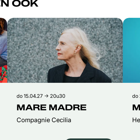
N OOK
do 15.04.27
→ 20u30
do 
MARE MADRE
M
Compagnie Cecilia
He