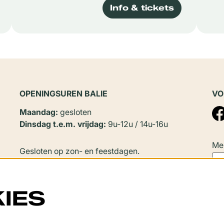
Info & tickets
OPENINGSUREN BALIE
VO
Maandag:
gesloten
Dinsdag t.e.m. vrijdag:
9u-12u / 14u-16u
Mel
Gesloten op zon- en feestdagen.
In
juli en augustus
zijn er geen
namiddagopeningen.
IES
Sluitingsperiode: