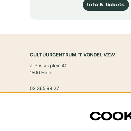
Info & tickets
CULTUURCENTRUM ’T VONDEL VZW
J. Possozplein 40
1500 Halle
02 365 98 27
vondel@halle.be
COOK