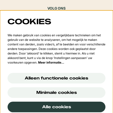
VOLG ONS
COOKIES
Meld je aan voor de nieuwsbrief
We maken gebruik van cookies en vergelijkbare technieken om het
gebruik van de website te analyseren, om het mogelijk te maken
content van derden, zoals video’s, af te beelden en voor verschillende
andere toepassingen. Deze cookies worden ook geplaatst door
derden. Door ‘akkoord’ te klikken, stemt u hiermee in. Als u niet
Aanmelden
akkoord bent, kunt u via de knop ‘Instellingen aanpassen’ uw
voorkeuren opgeven.
Meer informatie…
Deze site wordt beschermd door reCAPTCHA, dataverwerking gebeurt in overeenstemming met de
Cloud
Data Processing Addendum
van Google.
Alleen functionele cookies
Minimale cookies
© Cultuurcentrum 't Vondel
Alle cookies
Powered by
CultureSuite