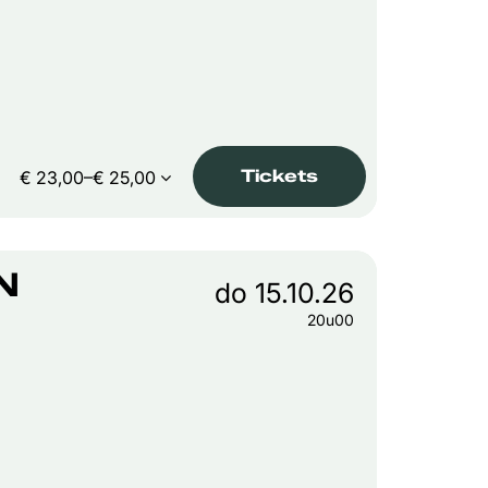
Tickets
€ 23,00–€ 25,00
N
do 15.10.26
20u00