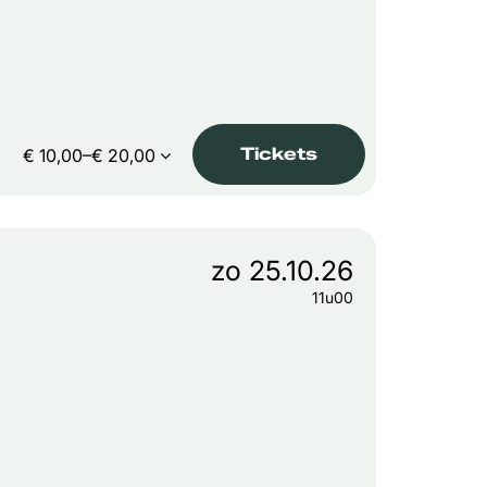
Tickets
€ 10,00–€ 20,00
zo 25.10.26
11u00