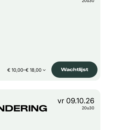
20u30
Wachtlijst
€ 10,00–€ 18,00
vr 09.10.26
NDERING
20u30