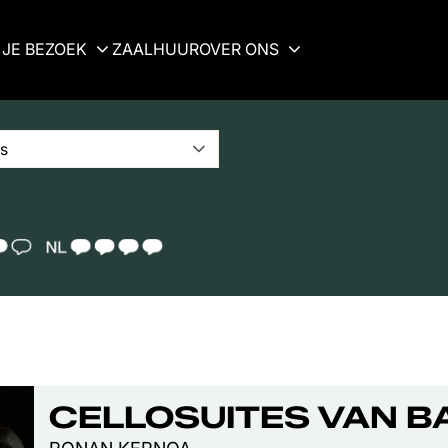
JE BEZOEK
ZAALHUUR
OVER ONS
s
N 3
TAALICOON 4
CELLOSUITES VAN B