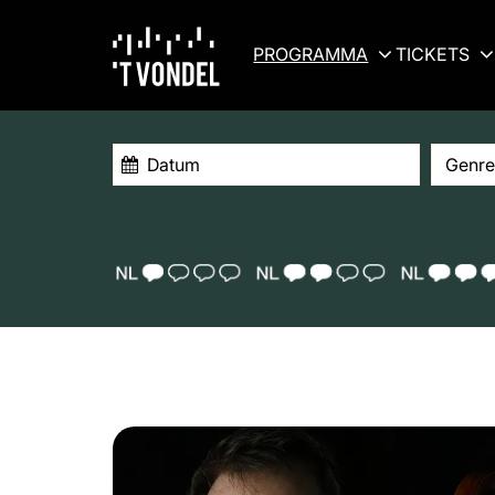
PROGRAMMA
TICKETS
Genre
TAALICOON 1
TAALICOON 2
TAALICOO