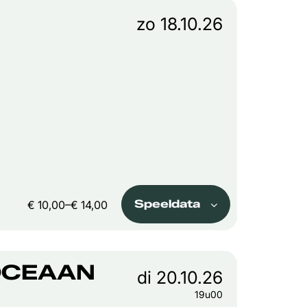
zo 18.10.26
Speeldata
€ 10,00–€ 14,00
OCEAAN
di 20.10.26
19u00