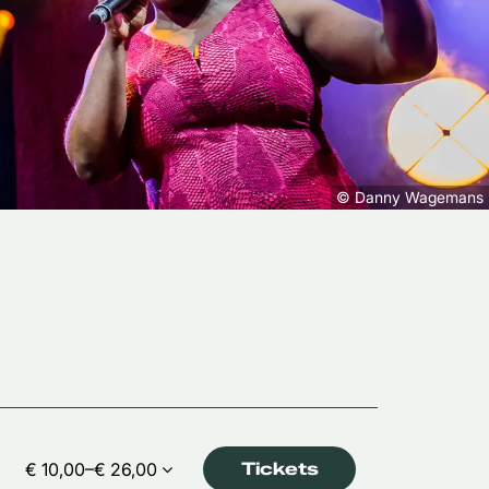
© Danny Wagemans
€ 10,00–€ 26,00
Tickets