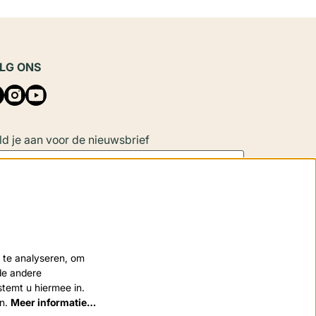
LG ONS
d je aan voor de nieuwsbrief
Aanmelden
 site wordt beschermd door reCAPTCHA, dataverwerking gebeurt in
 te analyseren, om
eenstemming met de
Cloud Data Processing Addendum
van Google.
nde andere
stemt u hiermee in.
en.
Meer informatie…