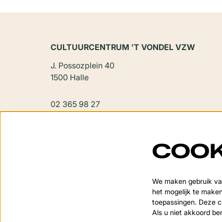
CULTUURCENTRUM ’T VONDEL VZW
J. Possozplein 40
1500 Halle
02 365 98 27
vondel@halle.be
COOK
We maken gebruik van
het mogelijk te maken
toepassingen. Deze co
Als u niet akkoord be