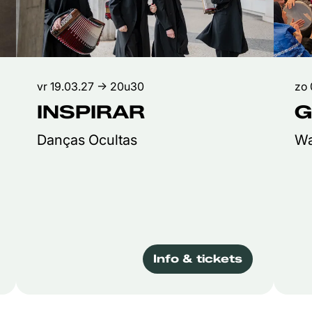
vr 19.03.27
→ 20u30
zo 
INSPIRAR
G
Danças Ocultas
Wa
Info & tickets