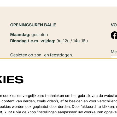
OPENINGSUREN BALIE
VO
Maandag:
gesloten
Dinsdag t.e.m. vrijdag:
9u-12u / 14u-16u
Mel
Gesloten op zon- en feestdagen.
In
juli en augustus
zijn er geen
namiddagopeningen.
IES
Sluitingsperiode:
Deze
Van 20 juli tot en met 20 augustus en tijdens de
 cookies en vergelijkbare technieken om het gebruik van de website
over
 content van derden, zoals video’s, af te beelden en voor verschille
kerstvakantie.
okies worden ook geplaatst door derden. Door ‘akkoord’ te klikken, 
nt, kunt u via de knop ‘Instellingen aanpassen’ uw voorkeuren opgev