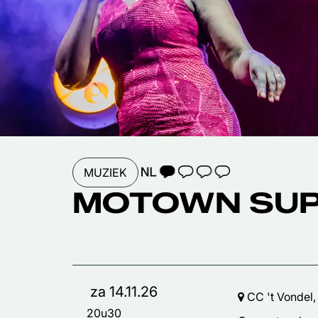
TAALICOON 1
MUZIEK
MOTOWN SU
za 14.11.26
CC 't Vondel,
20u30