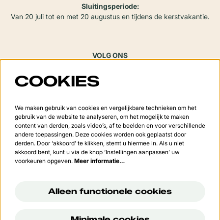
Sluitingsperiode:
Van 20 juli tot en met 20 augustus en tijdens de kerstvakantie.
VOLG ONS
COOKIES
Meld je aan voor de nieuwsbrief
We maken gebruik van cookies en vergelijkbare technieken om het
gebruik van de website te analyseren, om het mogelijk te maken
content van derden, zoals video’s, af te beelden en voor verschillende
andere toepassingen. Deze cookies worden ook geplaatst door
derden. Door ‘akkoord’ te klikken, stemt u hiermee in. Als u niet
Aanmelden
akkoord bent, kunt u via de knop ‘Instellingen aanpassen’ uw
voorkeuren opgeven.
Meer informatie…
Deze site wordt beschermd door reCAPTCHA, dataverwerking gebeurt in overeenstemming met de
Cloud
Data Processing Addendum
van Google.
Alleen functionele cookies
Minimale cookies