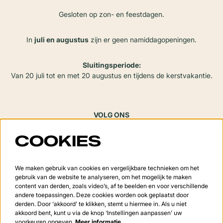
Gesloten op zon- en feestdagen.
In
juli en augustus
zijn er geen namiddagopeningen.
Sluitingsperiode:
Van 20 juli tot en met 20 augustus en tijdens de kerstvakantie.
VOLG ONS
COOKIES
Meld je aan voor de nieuwsbrief
We maken gebruik van cookies en vergelijkbare technieken om het
gebruik van de website te analyseren, om het mogelijk te maken
content van derden, zoals video’s, af te beelden en voor verschillende
andere toepassingen. Deze cookies worden ook geplaatst door
derden. Door ‘akkoord’ te klikken, stemt u hiermee in. Als u niet
Aanmelden
akkoord bent, kunt u via de knop ‘Instellingen aanpassen’ uw
voorkeuren opgeven.
Meer informatie…