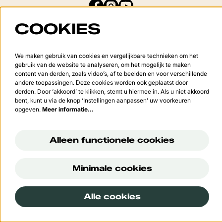
COOKIES
Meld je aan voor de nieuwsbrief
We maken gebruik van cookies en vergelijkbare technieken om het
gebruik van de website te analyseren, om het mogelijk te maken
content van derden, zoals video’s, af te beelden en voor verschillende
Aanmelden
andere toepassingen. Deze cookies worden ook geplaatst door
derden. Door ‘akkoord’ te klikken, stemt u hiermee in. Als u niet akkoord
bent, kunt u via de knop ‘Instellingen aanpassen’ uw voorkeuren
opgeven.
Meer informatie…
Deze site wordt beschermd door reCAPTCHA, dataverwerking gebeurt in overeenstemming met de
Cloud
Data Processing Addendum
van Google.
Alleen functionele cookies
Minimale cookies
© Cultuurcentrum 't Vondel
Powered by
CultureSuite
Alle cookies