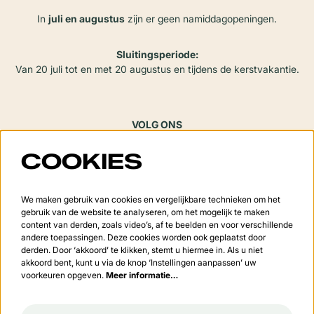
In
juli en augustus
zijn er geen namiddagopeningen.
Sluitingsperiode:
Van 20 juli tot en met 20 augustus en tijdens de kerstvakantie.
VOLG ONS
COOKIES
Meld je aan voor de nieuwsbrief
We maken gebruik van cookies en vergelijkbare technieken om het
gebruik van de website te analyseren, om het mogelijk te maken
content van derden, zoals video’s, af te beelden en voor verschillende
andere toepassingen. Deze cookies worden ook geplaatst door
derden. Door ‘akkoord’ te klikken, stemt u hiermee in. Als u niet
Aanmelden
akkoord bent, kunt u via de knop ‘Instellingen aanpassen’ uw
voorkeuren opgeven.
Meer informatie…
Deze site wordt beschermd door reCAPTCHA, dataverwerking gebeurt in overeenstemming met de
Cloud
Data Processing Addendum
van Google.