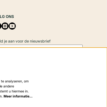
LG ONS
d je aan voor de nieuwsbrief
Aanmelden
 site wordt beschermd door reCAPTCHA, dataverwerking gebeurt in
 te analyseren, om
eenstemming met de
Cloud Data Processing Addendum
van Google.
nde andere
stemt u hiermee in.
en.
Meer informatie…