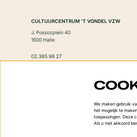
CULTUURCENTRUM ’T VONDEL VZW
J. Possozplein 40
1500 Halle
02 365 98 27
vondel@halle.be
COOK
We maken gebruik van
het mogelijk te maken
toepassingen. Deze co
Als u niet akkoord be