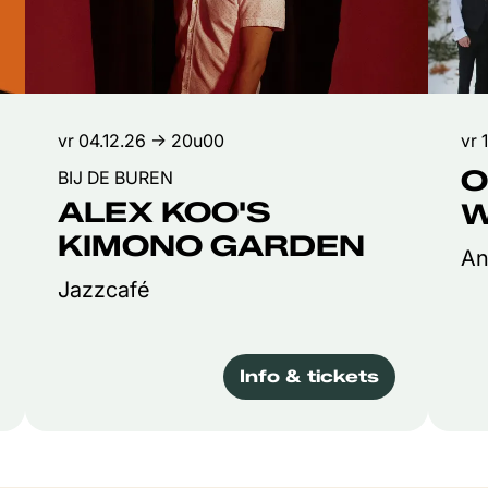
vr 04.12.26
→ 20u00
vr 
O
BIJ DE BUREN
ALEX KOO'S
W
KIMONO GARDEN
An
Jazzcafé
Info & tickets