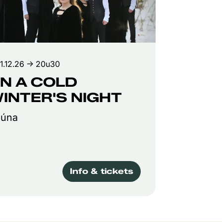
11.12.26
→ 20u30
N A COLD
INTER'S NIGHT
úna
Info & tickets