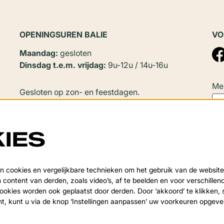
OPENINGSUREN BALIE
VO
Maandag:
gesloten
Dinsdag t.e.m. vrijdag:
9u-12u / 14u-16u
Mel
Gesloten op zon- en feestdagen.
In
juli en augustus
zijn er geen
namiddagopeningen.
IES
Sluitingsperiode:
Deze
Van 20 juli tot en met 20 augustus en tijdens de
 cookies en vergelijkbare technieken om het gebruik van de website
over
 content van derden, zoals video’s, af te beelden en voor verschille
kerstvakantie.
okies worden ook geplaatst door derden. Door ‘akkoord’ te klikken, 
nt, kunt u via de knop ‘Instellingen aanpassen’ uw voorkeuren opgev