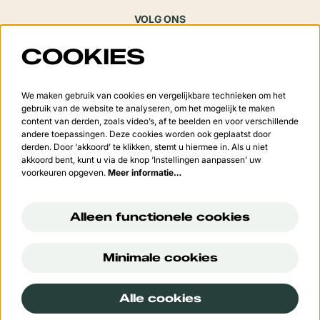
VOLG ONS
COOKIES
Meld je aan voor de nieuwsbrief
We maken gebruik van cookies en vergelijkbare technieken om het
gebruik van de website te analyseren, om het mogelijk te maken
content van derden, zoals video’s, af te beelden en voor verschillende
andere toepassingen. Deze cookies worden ook geplaatst door
derden. Door ‘akkoord’ te klikken, stemt u hiermee in. Als u niet
Aanmelden
akkoord bent, kunt u via de knop ‘Instellingen aanpassen’ uw
voorkeuren opgeven.
Meer informatie…
Deze site wordt beschermd door reCAPTCHA, dataverwerking gebeurt in overeenstemming met de
Cloud
Data Processing Addendum
van Google.
Alleen functionele cookies
Minimale cookies
© Cultuurcentrum 't Vondel
Alle cookies
Powered by
CultureSuite