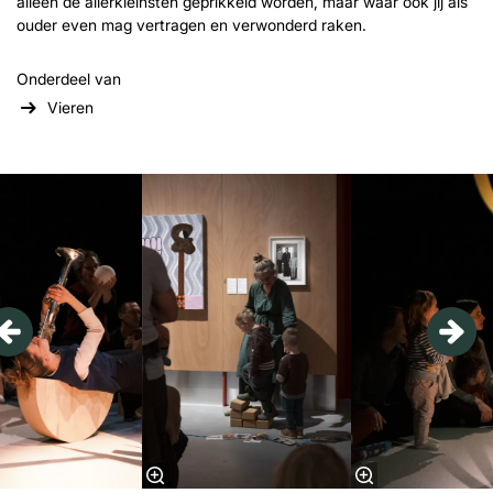
alleen de allerkleinsten geprikkeld worden, maar waar ook jij als
ouder even mag vertragen en verwonderd raken.
Onderdeel van
Vieren
Overslaan