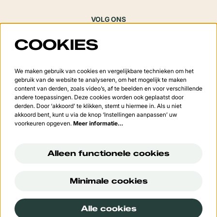
VOLG ONS
COOKIES
Meld je aan voor de nieuwsbrief
We maken gebruik van cookies en vergelijkbare technieken om het
gebruik van de website te analyseren, om het mogelijk te maken
content van derden, zoals video’s, af te beelden en voor verschillende
andere toepassingen. Deze cookies worden ook geplaatst door
derden. Door ‘akkoord’ te klikken, stemt u hiermee in. Als u niet
Aanmelden
akkoord bent, kunt u via de knop ‘Instellingen aanpassen’ uw
voorkeuren opgeven.
Meer informatie…
Deze site wordt beschermd door reCAPTCHA, dataverwerking gebeurt in overeenstemming met de
Cloud
Data Processing Addendum
van Google.
Alleen functionele cookies
Minimale cookies
© Cultuurcentrum 't Vondel
Alle cookies
Powered by
CultureSuite