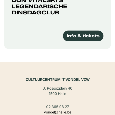
DON VITALSKI’S
LEGENDARISCHE
DINSDAGCLUB
Info & tickets
CULTUURCENTRUM ’T VONDEL VZW
J. Possozplein 40
1500 Halle
02 365 98 27
vondel@halle.be