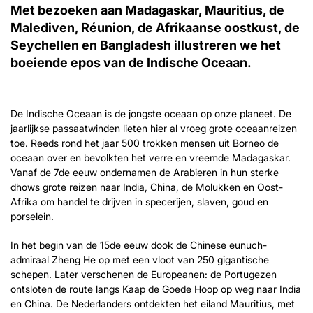
Met bezoeken aan Madagaskar, Mauritius, de
Malediven, Réunion, de Afrikaanse oostkust, de
Seychellen en Bangladesh illustreren we het
boeiende epos van de Indische Oceaan.
De Indische Oceaan is de jongste oceaan op onze planeet. De
jaarlijkse passaatwinden lieten hier al vroeg grote oceaanreizen
toe. Reeds rond het jaar 500 trokken mensen uit Borneo de
oceaan over en bevolkten het verre en vreemde Madagaskar.
Vanaf de 7de eeuw ondernamen de Arabieren in hun sterke
dhows grote reizen naar India, China, de Molukken en Oost-
Afrika om handel te drijven in specerijen, slaven, goud en
porselein.
In het begin van de 15de eeuw dook de Chinese eunuch-
admiraal Zheng He op met een vloot van 250 gigantische
schepen. Later verschenen de Europeanen: de Portugezen
ontsloten de route langs Kaap de Goede Hoop op weg naar India
en China. De Nederlanders ontdekten het eiland Mauritius, met