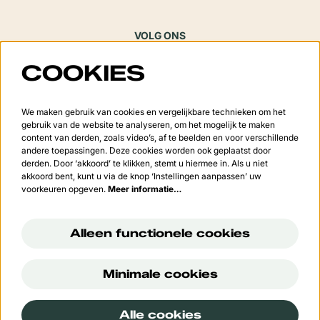
VOLG ONS
COOKIES
Meld je aan voor de nieuwsbrief
We maken gebruik van cookies en vergelijkbare technieken om het
gebruik van de website te analyseren, om het mogelijk te maken
content van derden, zoals video’s, af te beelden en voor verschillende
andere toepassingen. Deze cookies worden ook geplaatst door
derden. Door ‘akkoord’ te klikken, stemt u hiermee in. Als u niet
Aanmelden
akkoord bent, kunt u via de knop ‘Instellingen aanpassen’ uw
voorkeuren opgeven.
Meer informatie…
Deze site wordt beschermd door reCAPTCHA, dataverwerking gebeurt in overeenstemming met de
Cloud
Data Processing Addendum
van Google.
Alleen functionele cookies
Minimale cookies
© Cultuurcentrum 't Vondel
Alle cookies