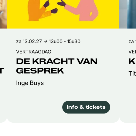
za 13.02.27
→ 13u00 - 15u30
za 
VERTRAAGDAG
VE
DE KRACHT VAN
K
T
GESPREK
Ti
Inge Buys
Info & tickets