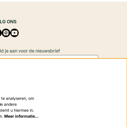
LG ONS
d je aan voor de nieuwsbrief
Aanmelden
 site wordt beschermd door reCAPTCHA, dataverwerking gebeurt in
 te analyseren, om
eenstemming met de
Cloud Data Processing Addendum
van Google.
nde andere
stemt u hiermee in.
en.
Meer informatie…