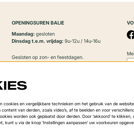
OPENINGSUREN BALIE
VO
Maandag:
gesloten
Dinsdag t.e.m. vrijdag:
9u-12u / 14u-16u
Mel
Gesloten op zon- en feestdagen.
In
juli en augustus
zijn er geen
namiddagopeningen.
IES
Sluitingsperiode:
Deze
Van 20 juli tot en met 20 augustus en tijdens de
 cookies en vergelijkbare technieken om het gebruik van de website
over
 content van derden, zoals video’s, af te beelden en voor verschille
kerstvakantie.
okies worden ook geplaatst door derden. Door ‘akkoord’ te klikken, 
nt, kunt u via de knop ‘Instellingen aanpassen’ uw voorkeuren opgev