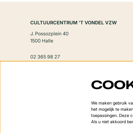
CULTUURCENTRUM ’T VONDEL VZW
J. Possozplein 40
1500 Halle
02 365 98 27
vondel@halle.be
COOK
We maken gebruik van
het mogelijk te maken
toepassingen. Deze co
Als u niet akkoord be