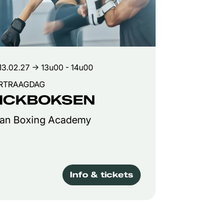
13.02.27
→ 13u00 - 14u00
RTRAAGDAG
ICKBOKSEN
tan Boxing Academy
Info & tickets