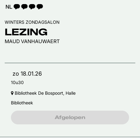
TAALICOON 4
WINTERS ZONDAGSALON
LEZING
MAUD VANHAUWAERT
zo 18.01.26
10u30
Bibliotheek De Bospoort, Halle
Bibliotheek
Afgelopen
n
Inzoomen
Inzoomen