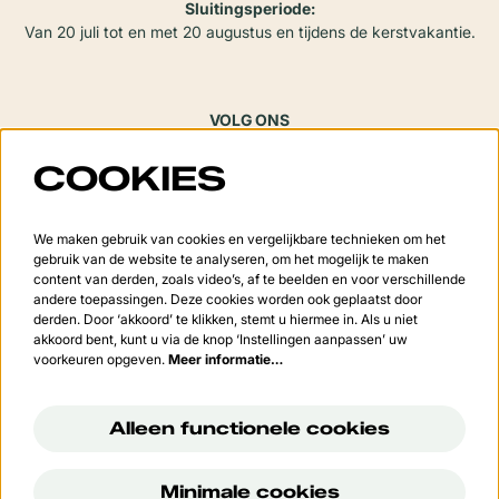
Sluitingsperiode:
Van 20 juli tot en met 20 augustus en tijdens de kerstvakantie.
VOLG ONS
COOKIES
Meld je aan voor de nieuwsbrief
We maken gebruik van cookies en vergelijkbare technieken om het
gebruik van de website te analyseren, om het mogelijk te maken
content van derden, zoals video’s, af te beelden en voor verschillende
andere toepassingen. Deze cookies worden ook geplaatst door
derden. Door ‘akkoord’ te klikken, stemt u hiermee in. Als u niet
Aanmelden
akkoord bent, kunt u via de knop ‘Instellingen aanpassen’ uw
voorkeuren opgeven.
Meer informatie…
Deze site wordt beschermd door reCAPTCHA, dataverwerking gebeurt in overeenstemming met de
Cloud
Data Processing Addendum
van Google.
Alleen functionele cookies
Minimale cookies