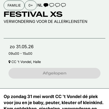
TAALICOON 1
FAMILIE
0+
FESTIVAL XS
VERWONDERING VOOR DE ALLERKLEINSTEN
zo 31.05.26
09u00
-
15u00
CC 't Vondel, Halle
Afgelopen
Op zondag 31 mei wordt CC 't Vondel dé plek
voor jou en je baby, peuter, kleuter of kleinkind.
Kom ontdekken, giechelen, verwonderen en