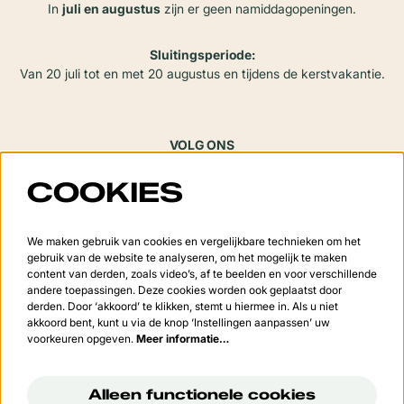
In
juli en augustus
zijn er geen namiddagopeningen.
Sluitingsperiode:
Van 20 juli tot en met 20 augustus en tijdens de kerstvakantie.
VOLG ONS
COOKIES
Meld je aan voor de nieuwsbrief
We maken gebruik van cookies en vergelijkbare technieken om het
gebruik van de website te analyseren, om het mogelijk te maken
content van derden, zoals video’s, af te beelden en voor verschillende
andere toepassingen. Deze cookies worden ook geplaatst door
derden. Door ‘akkoord’ te klikken, stemt u hiermee in. Als u niet
Aanmelden
akkoord bent, kunt u via de knop ‘Instellingen aanpassen’ uw
voorkeuren opgeven.
Meer informatie…
Deze site wordt beschermd door reCAPTCHA, dataverwerking gebeurt in overeenstemming met de
Cloud
Data Processing Addendum
van Google.
Alleen functionele cookies