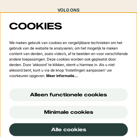
VOLG ONS
COOKIES
Meld je aan voor de nieuwsbrief
We maken gebruik van cookies en vergelijkbare technieken om het
gebruik van de website te analyseren, om het mogelijk te maken
content van derden, zoals video’s, af te beelden en voor verschillende
andere toepassingen. Deze cookies worden ook geplaatst door
derden. Door ‘akkoord’ te klikken, stemt u hiermee in. Als u niet
Aanmelden
akkoord bent, kunt u via de knop ‘Instellingen aanpassen’ uw
voorkeuren opgeven.
Meer informatie…
Deze site wordt beschermd door reCAPTCHA, dataverwerking gebeurt in overeenstemming met de
Cloud
Data Processing Addendum
van Google.
Alleen functionele cookies
Minimale cookies
© Cultuurcentrum 't Vondel
Alle cookies
Powered by
CultureSuite