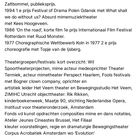
Zaltbommel, publieksprijs.
1994 1 e prijs Festival of Drama Polen Gdansk met What shall
we do without us? Absurd mimemuziektheater
met Kees Hoogeveen.
1986 ‘On the road’, korte film 1e prijs Internationaal Film Festival
Rotterdam met Ruud Monster.
1977 Choregraphische Wettbewerb Koln in 1977 2 e prijs
choreografie met Topje van de Ijsberg.
Theatergroepen/festivals: kort overzicht: Wil
Spoortheaterprojecten, mime acteur medeoprichter Theater
Termiek, acteur mimetheater Perspect Haarlem, Fools festivals
met Bogner clown company, oprichter en
artistiek leider Het Veem theater en Bewegingsstudio Het Veem,
ZIMIHC Utrecht objecttheater: Rik Rikken,
kinderboekenweek, Maatje 90, stichting Nederlandse Opera,
Instituut voor theateronderzoek, Amsterdam
Fonds vd kunst opdrachten composities mime en dans notaties,
Atelier Jeunes Cineastes Brussel, Het Filiaal
kleuter voorstellingen, regie en dramaturgie Bewegingstheater
Corpus Acrobatiek Amsterdam wo ‘Evolution’