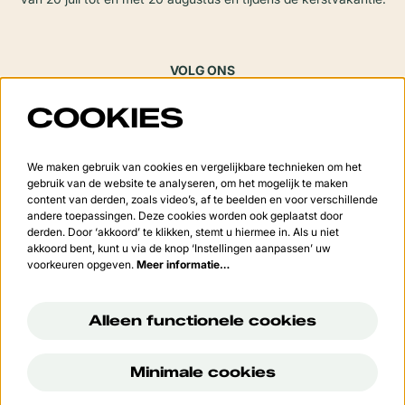
VOLG ONS
COOKIES
Meld je aan voor de nieuwsbrief
We maken gebruik van cookies en vergelijkbare technieken om het
gebruik van de website te analyseren, om het mogelijk te maken
content van derden, zoals video’s, af te beelden en voor verschillende
andere toepassingen. Deze cookies worden ook geplaatst door
derden. Door ‘akkoord’ te klikken, stemt u hiermee in. Als u niet
Aanmelden
akkoord bent, kunt u via de knop ‘Instellingen aanpassen’ uw
voorkeuren opgeven.
Meer informatie…
Deze site wordt beschermd door reCAPTCHA, dataverwerking gebeurt in overeenstemming met de
Cloud
Data Processing Addendum
van Google.
Alleen functionele cookies
Minimale cookies