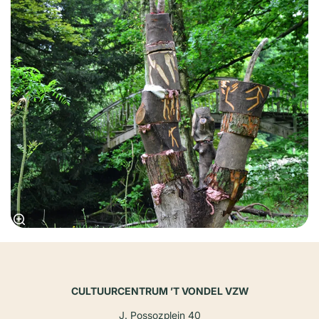
CULTUURCENTRUM ’T VONDEL VZW
J. Possozplein 40