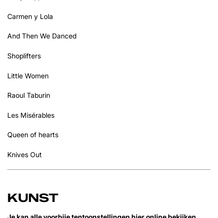
Carmen y Lola
And Then We Danced
Shoplifters
Little Women
Raoul Taburin
Les Misérables
Queen of hearts
Knives Out
KUNST
Je kan alle voorbije tentoonstellingen
hier
online bekijken.