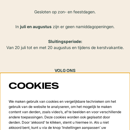
Gesloten op zon- en feestdagen.
In
juli en augustus
zijn er geen namiddagopeningen.
Sluitingsperiode:
Van 20 juli tot en met 20 augustus en tijdens de kerstvakantie.
VOLG ONS
COOKIES
Meld je aan voor de nieuwsbrief
We maken gebruik van cookies en vergelijkbare technieken om het
gebruik van de website te analyseren, om het mogelijk te maken
content van derden, zoals video’s, af te beelden en voor verschillende
andere toepassingen. Deze cookies worden ook geplaatst door
derden. Door ‘akkoord’ te klikken, stemt u hiermee in. Als u niet
Aanmelden
akkoord bent, kunt u via de knop ‘Instellingen aanpassen’ uw