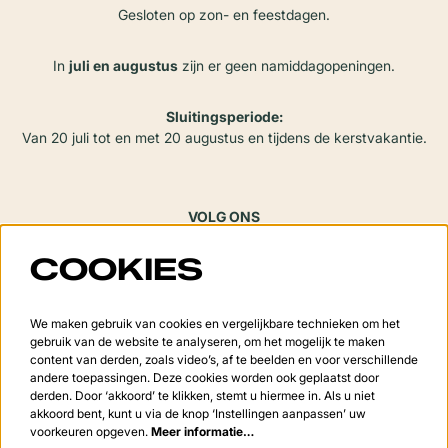
Gesloten op zon- en feestdagen.
In
juli en augustus
zijn er geen namiddagopeningen.
Sluitingsperiode:
Van 20 juli tot en met 20 augustus en tijdens de kerstvakantie.
VOLG ONS
COOKIES
Meld je aan voor de nieuwsbrief
We maken gebruik van cookies en vergelijkbare technieken om het
gebruik van de website te analyseren, om het mogelijk te maken
content van derden, zoals video’s, af te beelden en voor verschillende
andere toepassingen. Deze cookies worden ook geplaatst door
derden. Door ‘akkoord’ te klikken, stemt u hiermee in. Als u niet
Aanmelden
akkoord bent, kunt u via de knop ‘Instellingen aanpassen’ uw
voorkeuren opgeven.
Meer informatie…