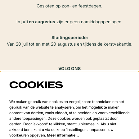
Gesloten op zon- en feestdagen.
In
juli en augustus
zijn er geen namiddagopeningen.
Sluitingsperiode:
Van 20 juli tot en met 20 augustus en tijdens de kerstvakantie.
VOLG ONS
COOKIES
Meld je aan voor de nieuwsbrief
We maken gebruik van cookies en vergelijkbare technieken om het
gebruik van de website te analyseren, om het mogelijk te maken
content van derden, zoals video’s, af te beelden en voor verschillende
andere toepassingen. Deze cookies worden ook geplaatst door
derden. Door ‘akkoord’ te klikken, stemt u hiermee in. Als u niet
Aanmelden
akkoord bent, kunt u via de knop ‘Instellingen aanpassen’ uw
voorkeuren opgeven.
Meer informatie…