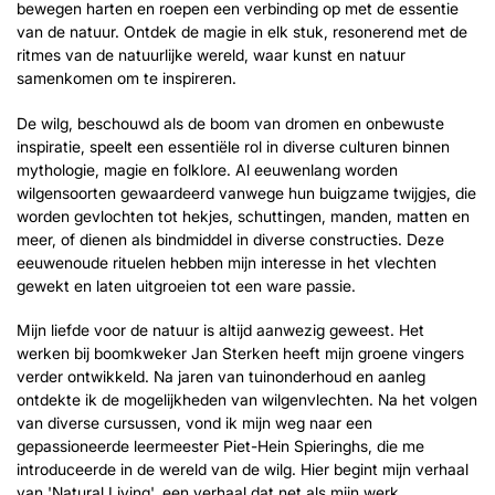
bewegen harten en roepen een verbinding op met de essentie
van de natuur. Ontdek de magie in elk stuk, resonerend met de
ritmes van de natuurlijke wereld, waar kunst en natuur
samenkomen om te inspireren.
De wilg, beschouwd als de boom van dromen en onbewuste
inspiratie, speelt een essentiële rol in diverse culturen binnen
mythologie, magie en folklore. Al eeuwenlang worden
wilgensoorten gewaardeerd vanwege hun buigzame twijgjes, die
worden gevlochten tot hekjes, schuttingen, manden, matten en
meer, of dienen als bindmiddel in diverse constructies. Deze
eeuwenoude rituelen hebben mijn interesse in het vlechten
gewekt en laten uitgroeien tot een ware passie.
Mijn liefde voor de natuur is altijd aanwezig geweest. Het
werken bij boomkweker Jan Sterken heeft mijn groene vingers
verder ontwikkeld. Na jaren van tuinonderhoud en aanleg
ontdekte ik de mogelijkheden van wilgenvlechten. Na het volgen
van diverse cursussen, vond ik mijn weg naar een
gepassioneerde leermeester Piet-Hein Spieringhs, die me
introduceerde in de wereld van de wilg. Hier begint mijn verhaal
van 'Natural Living', een verhaal dat net als mijn werk