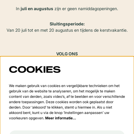
In
juli en augustus
zijn er geen namiddagopeningen.
Sluitingsperiode:
Van 20 juli tot en met 20 augustus en tijdens de kerstvakantie.
VOLG ONS
COOKIES
Meld je aan voor de nieuwsbrief
We maken gebruik van cookies en vergelijkbare technieken om het
gebruik van de website te analyseren, om het mogelijk te maken
content van derden, zoals video’s, af te beelden en voor verschillende
andere toepassingen. Deze cookies worden ook geplaatst door
derden. Door ‘akkoord’ te klikken, stemt u hiermee in. Als u niet
Aanmelden
akkoord bent, kunt u via de knop ‘Instellingen aanpassen’ uw
voorkeuren opgeven.
Meer informatie…
Deze site wordt beschermd door reCAPTCHA, dataverwerking gebeurt in overeenstemming met de
Cloud